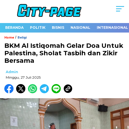
BERANDA
POLITIK
BISNIS
NASIONAL
INTERNASIONAL
/
Home
Religi
BKM Al Istiqomah Gelar Doa Untuk
Palestina, Sholat Tasbih dan Zikir
Bersama
Admin
Minggu, 27 Juli 2025