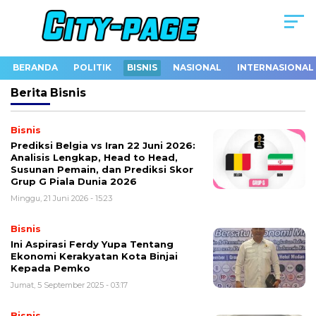
BERANDA
POLITIK
BISNIS
NASIONAL
INTERNASIONAL
Berita
Bisnis
Bisnis
Prediksi Belgia vs Iran 22 Juni 2026:
Analisis Lengkap, Head to Head,
Susunan Pemain, dan Prediksi Skor
Grup G Piala Dunia 2026
Minggu, 21 Juni 2026 - 15:23
Bisnis
Ini Aspirasi Ferdy Yupa Tentang
Ekonomi Kerakyatan Kota Binjai
Kepada Pemko
Jumat, 5 September 2025 - 03:17
Bisnis