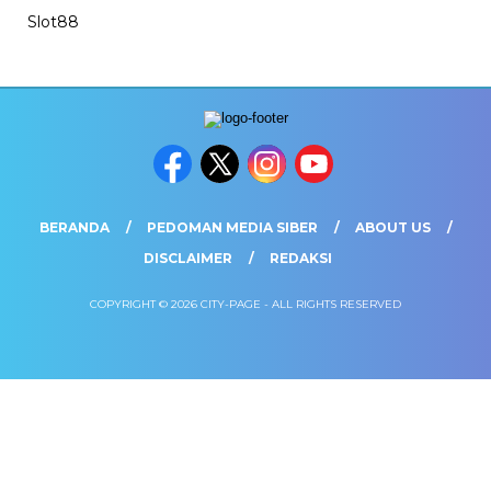
Slot88
BERANDA
PEDOMAN MEDIA SIBER
ABOUT US
DISCLAIMER
REDAKSI
COPYRIGHT © 2026 CITY-PAGE - ALL RIGHTS RESERVED