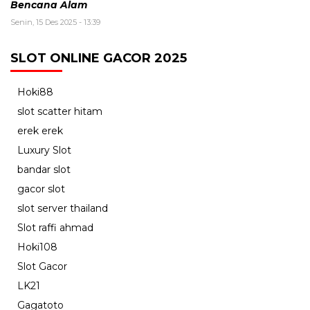
Bencana Alam
Senin, 15 Des 2025 - 13:39
SLOT ONLINE GACOR 2025
Hoki88
slot scatter hitam
erek erek
Luxury Slot
bandar slot
gacor slot
slot server thailand
Slot raffi ahmad
Hoki108
Slot Gacor
LK21
Gagatoto