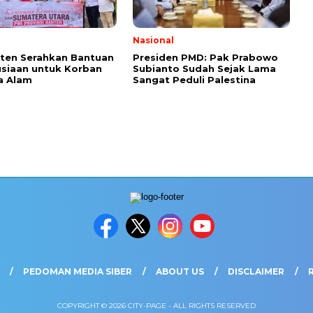
l
Nasional
ten Serahkan Bantuan
Presiden PMD: Pak Prabowo
siaan untuk Korban
Subianto Sudah Sejak Lama
a Alam
Sangat Peduli Palestina
PEDOMAN MEDIA SIBER
ABOUT US
DISCLAIMER
COPYRIGHT © 2026 CITY-PAGE - ALL RIGHTS RESERVED