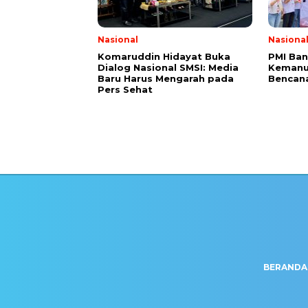
Nasional
Nasiona
Komaruddin Hidayat Buka
PMI Ban
Dialog Nasional SMSI: Media
Kemanu
Baru Harus Mengarah pada
Bencan
Pers Sehat
BERANDA