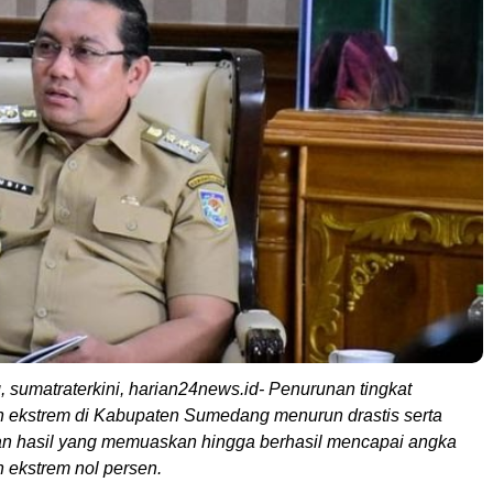
sumatraterkini, harian24news.id- Penurunan tingkat
n ekstrem di Kabupaten Sumedang menurun drastis serta
n hasil yang memuaskan hingga berhasil mencapai angka
 ekstrem nol persen.