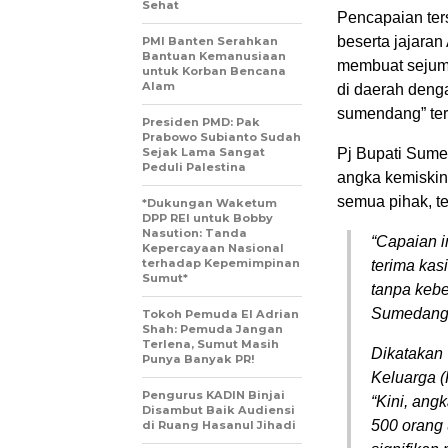
Sehat
Pencapaian ter
beserta jajara
PMI Banten Serahkan
Bantuan Kemanusiaan
membuat sejuml
untuk Korban Bencana
Alam
di daerah denga
sumendang” ter
Presiden PMD: Pak
Prabowo Subianto Sudah
Sejak Lama Sangat
Pj Bupati Sume
Peduli Palestina
angka kemiskin
semua pihak, t
*Dukungan Waketum
DPP REI untuk Bobby
Nasution: Tanda
“Capaian i
Kepercayaan Nasional
terhadap Kepemimpinan
terima kas
Sumut*
tanpa kebe
Sumedang 
Tokoh Pemuda El Adrian
Shah: Pemuda Jangan
Terlena, Sumut Masih
Dikatakan 
Punya Banyak PR!
Keluarga (
Pengurus KADIN Binjai
“Kini, ang
Disambut Baik Audiensi
500 orang 
di Ruang Hasanul Jihadi