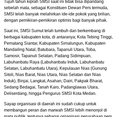
Tujuh tahun kiprah SMSI saat ini tidak bisa dipandang
sebelah mata, sebagai Konstituen Dewan Pers termuda,
SMSI telah banyak melahirkan ide-ide pokok yang brilian,
dengan pemikiran-pemikiran optimis bagi banyak pihak.
Saat ini, SMSI Sumut telah tumbuh dan berkembang di
berbagai kabupaten kota, di antaranya; Kota Tebing Tinggi,
Pematang Siantar, Kabupaten Simalungun, Kabupaten
Mandailing Natal, Batubara, Tapanuli Utara, Toba,
Samosir, Tapanuli Selatan, Padang Sidimpuan,
Labuhanbatu Raya (Labuhanbatu Induk, Labuhanbatu
Selatan, Labuhanbatu Utara), Kepulauan Nias (Gunung
Sitoli, Nias Barat, Nias Utara, Nias Selatan dan Nias
Induk), Binjai, Langkat, Asahan, Dairi, Pakpak Bharat,
Sedang Bedagai, Tanah Karo, Padanglawas Utara,
Deliserdang, hingga Pengurus SMSI Kota Medan.
Sayap organisasi di daerah ini sudah cukup untuk
membangun peran dan marwah SMSI lebih menonjol di
mata publik, tentunya sebagai organisasi perusahaan pers