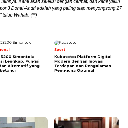
lainnya. Kami akan seleksi dengan cermat, dan kami yakin
mor 3 Donal-Andri adalah yang paling siap menyongsong 27
 tutup Wahab. (**)
ional
Sport
53200 Simontok:
Kubatoto: Platform Digital
si Lengkap, Fungsi,
Modern dengan Inovasi
 dan Alternatif yang
Terdepan dan Pengalaman
iketahui
Pengguna Optimal