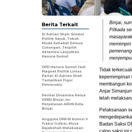
Binjai, su
Berita Terkait
Pilkada se
El Adrian Shah: Simbol
masayaraka
Politik Sejuk, Tokoh
Muda Sahabat Semua
memimpin K
Golongan, Terpilih
pemenangan
Aklamasi Lanjutkan
Hanura Sumut
menjemput
DPD Hanura Sumut Jadi
Tidak terkecual
Magnet Politik Lintas
Partai: El Adrian Shah
kepemimpinan 
Tampilkan Figur
membangun kota
Pemersatu
Anjar Simanjun
Perihal Dinamika Ketua
telah melaksana
DPRD Binjai, Ini
Penjelasan ARUN Kota
Binjai
Pelaksanaan sel
mengedepankan
Anggota DPR RI Komisi V
Fraksi Golkar, Musa
Badan Saksi DP
Rajekshah Melakukan
calon saksi ini