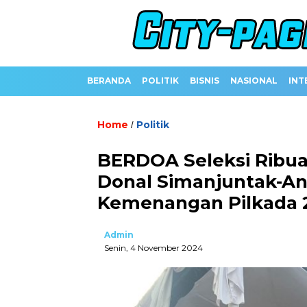
BERANDA
POLITIK
BISNIS
NASIONAL
INT
Home
Politik
/
BERDOA Seleksi Ribuan
Donal Simanjuntak-An
Kemenangan Pilkada 
Admin
Senin, 4 November 2024