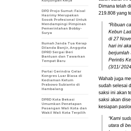
Kunjungan Kerja
Dimana telah d
DPD Projo Sumut: Faisal
219.808 yang t
Hasrimy Merupakan
Sosok Profesional Untuk
Mendampingi Pimpinan
“Ribuan ca
Pemerintahan Bobby-
Kebun Lada
Surya
di 27 Nove
Rumah Janda Tua Kerap
hari ini a
Dilanda Banjir, Anggota
DPRD Sergai Beri
berjumlah 
Bantuan dan Tawarkan
Perintis K
Tempat Baru
(3/11/ 2024
Partai Gerindra Gelar
Kongres Luar Biasa di
Wahab juga me
Kediaman Ketum
Prabowo Subianto di
sudah selesai 
Hambalang
saksi ini akan t
saksi akan dis
DPRD Kota Bekasi
Umumkan Penetapan
kesiapan paslo
Pasangan Wali Kota dan
Wakil Wali Kota Terpilih
“Kami suda
utara di b